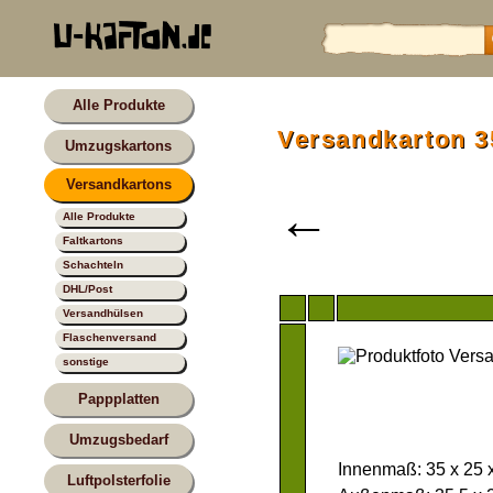
Alle Produkte
Versandkarton 3
Umzugskartons
Versandkartons
←
Alle Produkte
Faltkartons
Schachteln
DHL/Post
Versandhülsen
Flaschenversand
sonstige
Pappplatten
Umzugsbedarf
Innenmaß: 35 x 25 
Luftpolsterfolie