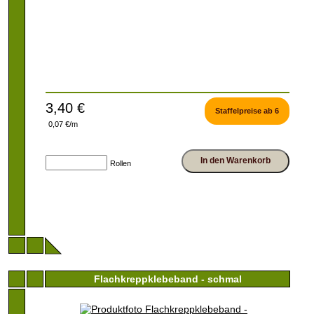
3,40 €
Staffelpreise ab 6
0,07 €/m
In den Warenkorb
Rollen
Flachkreppklebeband - schmal