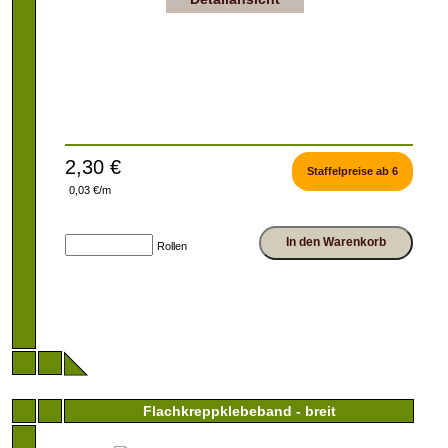
2,30 €
Staffelpreise ab 6
0,03 €/m
In den Warenkorb
Rollen
Flachkreppklebeband - breit